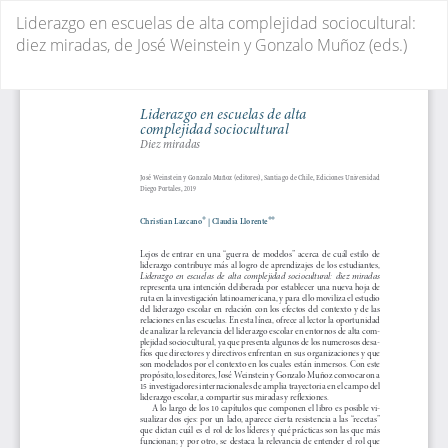
Volver
Liderazgo en escuelas de alta complejidad sociocultural:
a
diez miradas, de José Weinstein y Gonzalo Muñoz (eds.)
los
detalles
De
De
del
P
artículo